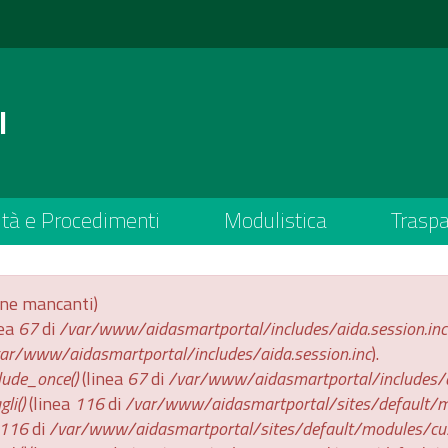
l
ità e Procedimenti
Modulistica
Trasp
one mancanti)
nea
67
di
/var/www/aidasmartportal/includes/aida.session.inc
ar/www/aidasmartportal/includes/aida.session.inc
).
lude_once()
(linea
67
di
/var/www/aidasmartportal/includes/ai
li()
(linea
116
di
/var/www/aidasmartportal/sites/default/m
116
di
/var/www/aidasmartportal/sites/default/modules/cu