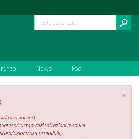
arenza
News
Faq
×
).
da.session.inc
).
odules/custom/azioni/azioni.module
).
stom/azioni/azioni.module
).