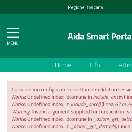
Regione
Regione Toscana
Toscana
Aida Smart Porta
Top
Home
Info
Attiv
menu
Messaggio di errore
Comune non configurato correttamente (dati in sessi
Notice
: Undefined index: idcomune in
include_once()
(li
Notice
: Undefined index: in
include_once()
(linea
67
di
/v
Warning
: Invalid argument supplied for foreach() in
inc
Notice
: Undefined index: idcomune in
_azioni_get_dettag
Notice
: Undefined index: in
_azioni_get_dettagli()
(linea